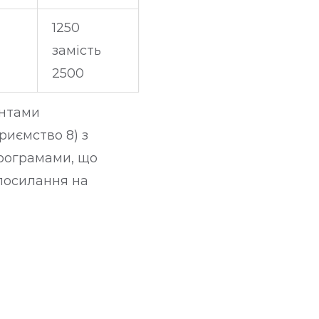
1250
замість
2500
ентами
риємство 8) з
програмами, що
посилання на