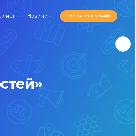
с лист
Новини
ЗВ’ЯЗАТИСЯ З НАМИ
Toggle
Sliding
Bar
Area
стей»