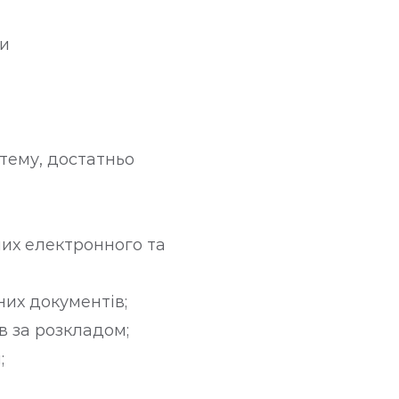
ми
стему, достатньо
них електронного та
их документів;
в за розкладом;
;