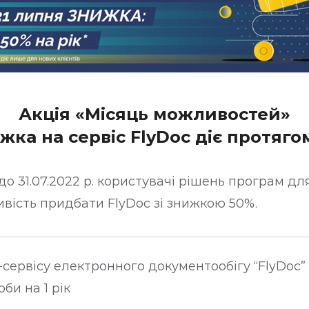
Акція «Місяць можливостей»
жка на сервіс FlyDoc діє протяго
р. до 31.07.2022 р. користувачі рішень програм д
вість придбати FlyDoc зі знижкою 50%.
сервісу електронного документообігу “FlyDoc”
би на 1 рік