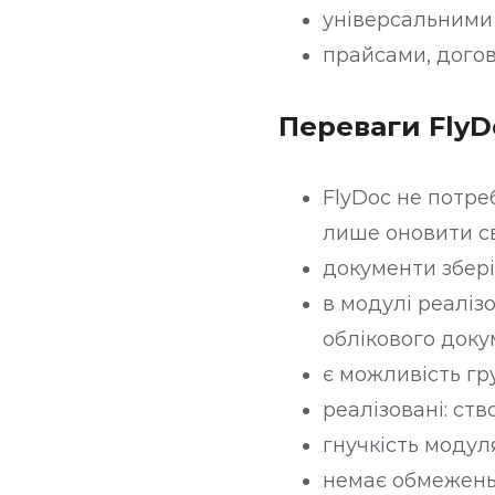
універсальними
прайсами, дого
Переваги FlyD
FlyDoc не потре
лише оновити св
документи збері
в модулі реаліз
облікового доку
є можливість гр
реалізовані: ст
гнучкість модул
немає обмежень 