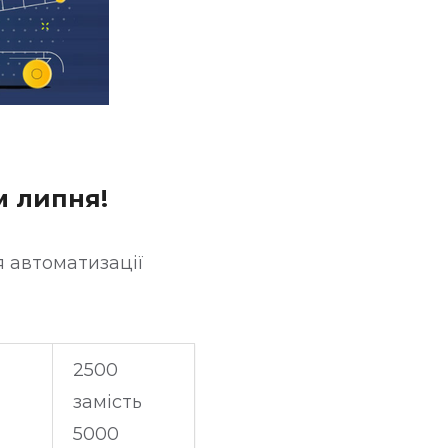
м липня!
ля автоматизації
2500
замість
5000