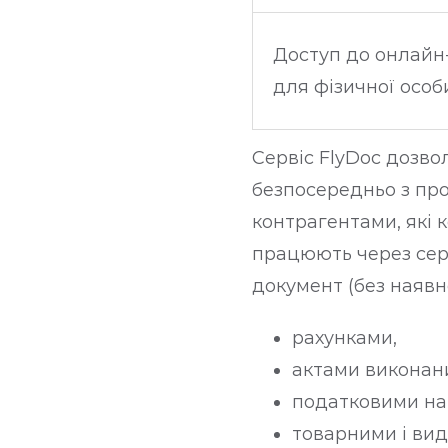
Доступ до онлайн-
для фізичної особ
Сервіс FlyDoc дозв
безпосередньо з про
контрагентами, які
працюють через сер
документ (без наявно
рахунками,
актами виконаних
податковими на
товарними і ви