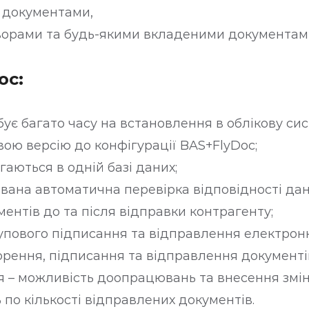
 документами,
ворами та будь-якими вкладеними документа
oc:
бує багато часу на встановлення в облікову си
ою версію до конфігурації BAS+FlyDoc;
гаються в одній базі даних;
ована автоматична перевірка відповідності да
ментів до та після відправки контрагенту;
упового підписання та відправлення електронн
ворення, підписання та відправлення документі
я – можливість доопрацювань та внесення змін
по кількості відправлених документів.