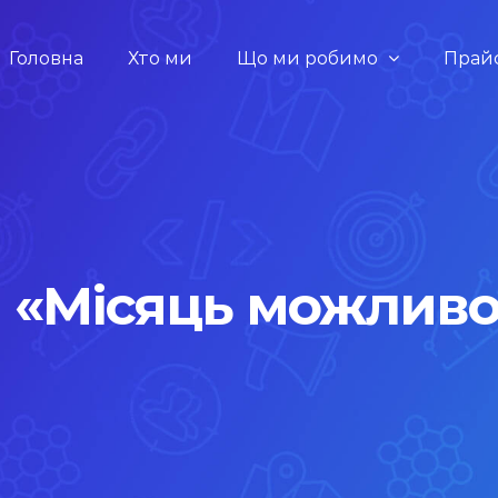
Головна
Хто ми
Що ми робимо
Прай
я «Місяць можливо