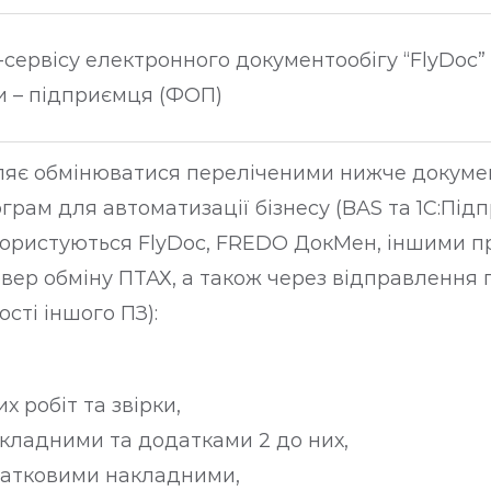
сервісу електронного документообігу “FlyDoc”
и – підприємця (ФОП)
оляє обмінюватися переліченими нижче докум
грам для автоматизації бізнесу (BAS та 1С:Підп
 користуються FlyDoc, FREDO ДокМен, іншими 
вер обміну ПТАХ, а також через відправлення 
сті іншого ПЗ):
 робіт та звірки,
кладними та додатками 2 до них,
датковими накладними,