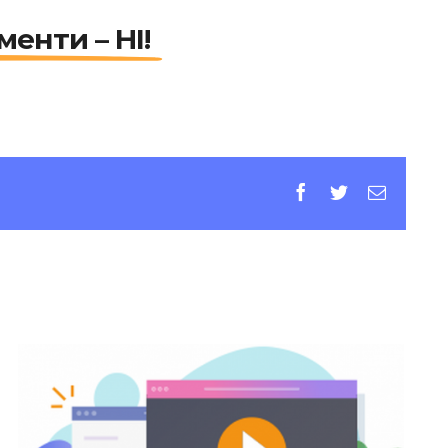
менти – НІ!
facebook
twitter
E-
mail: