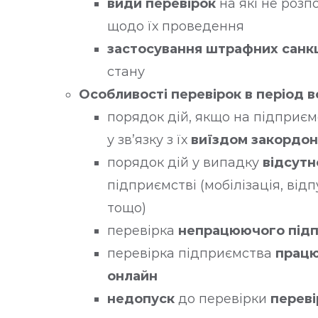
види перевірок
на які не роз
щодо їх проведення
застосування штрафних санк
стану
Особливості перевірок в період 
порядок дій, якщо на підприєм
у зв’язку з їх
виїздом закордон
порядок дій у випадку
відсутн
підприємстві (мобілізація, від
тощо)
перевірка
непрацюючого під
перевірка підприємства
працю
онлайн
недопуск
до перевірки
перев