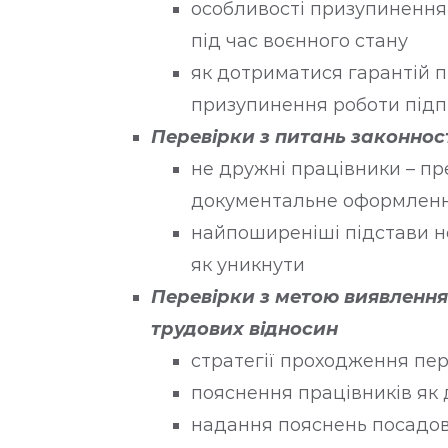
особливості призупинення
під час воєнного стану
як дотриматися гарантій п
призупинення роботи під
Перевірки з питань законност
не дружні працівники – пр
документальне оформлен
найпоширеніші підстави н
як уникнути
Перевірки з метою виявленн
трудових відносин
стратегії проходження пе
пояснення працівників як
надання пояснень посадо