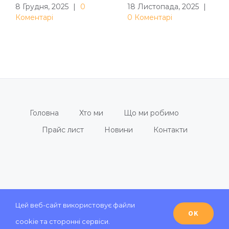
8 Грудня, 2025
|
0
18 Листопада, 2025
|
Коментарі
0 Коментарі
Головна
Хто ми
Що ми робимо
Прайс лист
Новини
Контакти
© Copyright 1991 -
2026 | Розробка сайту
Мікст
| All
Цей веб-сайт використовує файли
OK
Rights Reserved
cookie та сторонні сервіси.