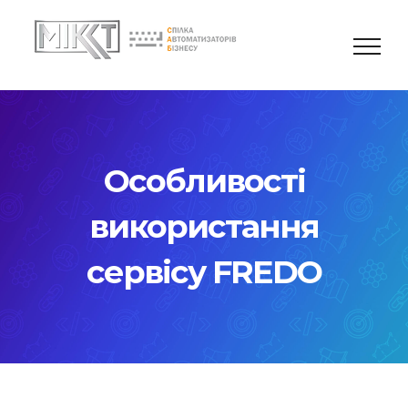
Skip
to
content
Особливості
використання
сервісу FREDO