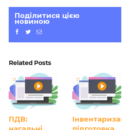
Поділитися цією
новиною
facebook
twitter
E-
mail:
Related Posts
ПДВ:
Інвентаризація
нагальні
підготовка