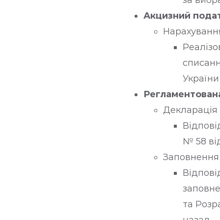
за вибр
Акцизний пода
Нарахування
Реалізо
списанн
України 1
Регламентована
Декларація
Відповід
№ 58 ві
Заповнення 
Відпові
заповне
та Розр