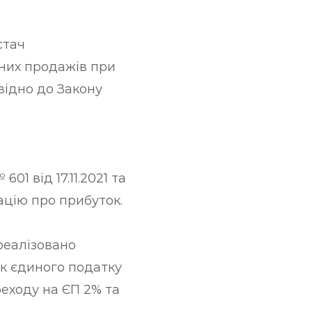
стач
бних продажів при
відно до Закону
01 від 17.11.2021 та
ацію про прибуток.
 реалізовано
ок єдиного податку
реходу на ЄП 2% та