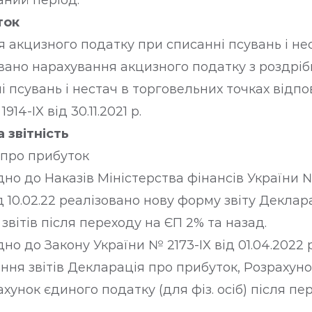
аний період.
ток
 акцизного податку при списанні псувань і не
вано нарахування акцизного податку з роздрі
і псувань і нестач в торговельних точках відпо
914-IX від 30.11.2021 р.
 звітність
 про прибуток
но до Наказів Міністерства фінансів України № 6
д 10.02.22 реалізовано нову форму звіту Деклар
звітів після переходу на ЄП 2% та назад.
дно до Закону України № 2173-IX від 01.04.2022
ння звітів Декларація про прибуток, Розрахун
ахунок єдиного податку (для фіз. осіб) після пе