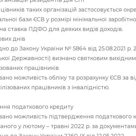
ганізацій резидентів Дія Сіті
цівників таких організацій застосовується окр
льної бази ЄСВ у розмірі мінімальної заробітно
а ставка ПДФО для деяких видів доходів.
ових днів
дно до Закону України № 5864 від 25.08.2021 р.
ької Державності) визнано святковим вихідним
ізованих працівників
вано можливість обліку та розрахунку ЄСВ за 
ілізованих працівників з інвалідністю.
ння податкового кредиту
вано можливість підтвердження податкового к
аного у лютому – травні 2022 р. за документам