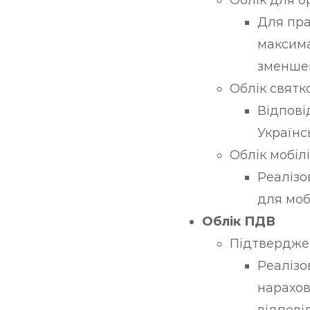
Облік для ор
Для пра
максима
зменшен
Облік святк
Відпові
Українс
Облік мобіл
Реалізо
для моб
Облік ПДВ
Підтвердже
Реалізо
нарахов