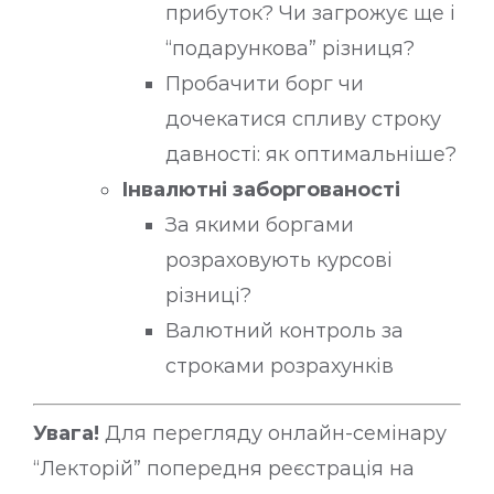
прибуток? Чи загрожує ще і
“подарункова” різниця?
Пробачити борг чи
дочекатися спливу строку
давності: як оптимальніше?
Інвалютні заборговано
сті
За якими боргами
розраховують курсові
різниці?
Валютний контроль за
строками розрахунків
Увага!
Для перегляду онлайн-семінару
“Лекторій” попередня реєстрація на