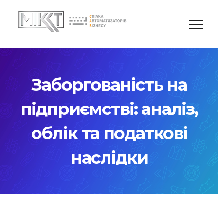
Skip
to
content
Заборгованість на
підприємстві: аналіз,
облік та податкові
наслідки